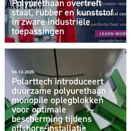
Polyurethaan overtreft
staal, rubber en kunststof
in zware industriële
toepassingen
04-12-2025
Polarttech introduceert
duurzame polyurethaan
monopile oplegblokken
voor optimale
bescherming tijdens
offshore-installatie