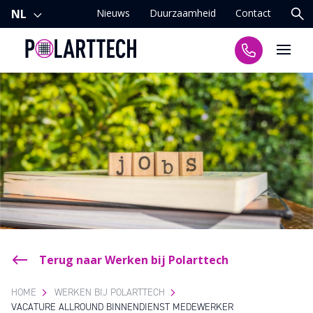
Nieuws
Duurzaamheid
Contact
NL
Producten
Markten
Eigenschappen
Bewerkingen
Terug naar Werken bij Polarttech
Over ons
HOME
WERKEN BIJ POLARTTECH
VACATURE ALLROUND BINNENDIENST MEDEWERKER
Werken bij Polarttech