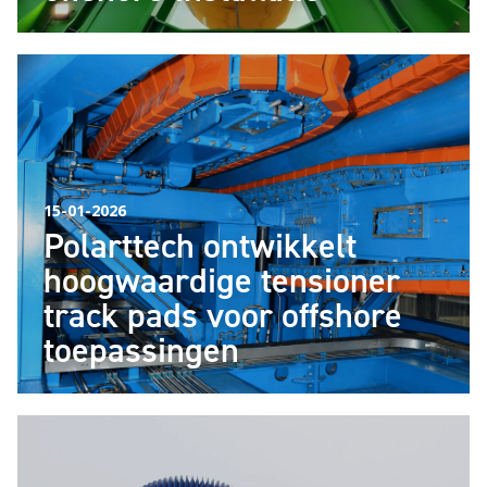
15-01-2026
Polarttech ontwikkelt
hoogwaardige tensioner
track pads voor offshore
toepassingen